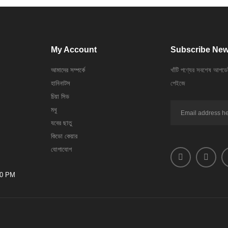
My Account
Subscribe New
আমাদের সম্পর্কে
খাঁটি পণ্যের সবশেষ আপডে
হানিনাটস
পেইজে
চিয়া সিড
মধু
যবের ছাতু
কিডো কেয়ার
যোগাযোগ
00 PM