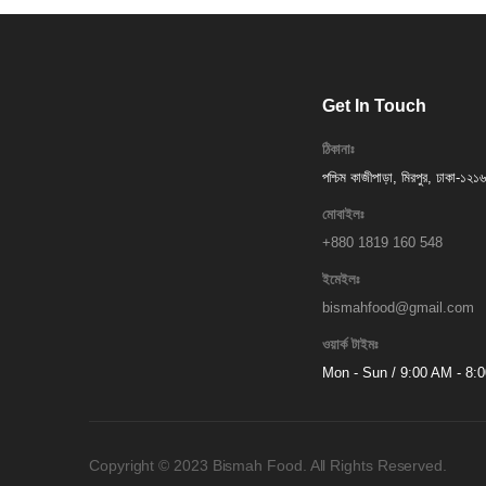
Get In Touch
ঠিকানাঃ
পশ্চিম কাজীপাড়া, মিরপুর, ঢাকা-১২১৬
মোবাইলঃ
+880 1819 160 548
ইমেইলঃ
bismahfood@gmail.com
ওয়ার্ক টাইমঃ
Mon - Sun / 9:00 AM - 8:
Copyright © 2023 Bismah Food. All Rights Reserved.