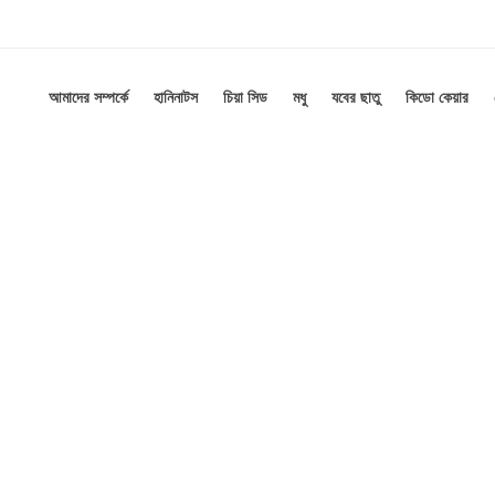
আমাদের সম্পর্কে
হানিনাটস
চিয়া সিড
মধু
যবের ছাতু
কিডো কেয়ার