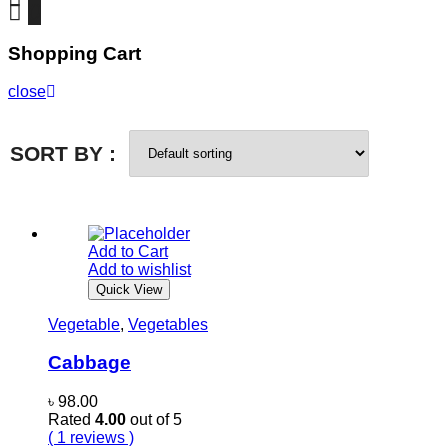
0
Shopping Cart
close
SORT BY :
Add to Cart
Add to wishlist
Quick View
Vegetable
,
Vegetables
Cabbage
৳
98.00
Rated
4.00
out of 5
( 1 reviews )