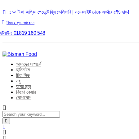
১০০ টাকা অগ্রিম পেমেন্টে ফ্রি ডেলিভারি | ওয়েবসাইট থেকে অর্ডারে ৫% ছাড়!
বিসমাহ ফুড লোকেশন
হটলাইন: 01819 160 548
আমাদের সম্পর্কে
হানিনাটস
চিয়া সিড
মধু
যবের ছাতু
কিডো কেয়ার
যোগাযোগ