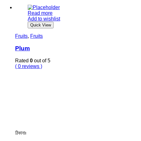
Read more
Add to wishlist
Quick View
Fruits
,
Fruits
Plum
Rated
0
out of 5
( 0 reviews )
Get In Touch
ঠিকানাঃ