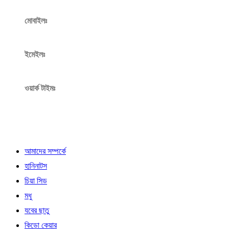
পশ্চিম কাজীপাড়া, মিরপুর, ঢাকা-১২১৬
মোবাইলঃ
+880 1819 160 548
ইমেইলঃ
bismahfood@gmail.com
ওয়ার্ক টাইমঃ
Mon - Sun / 9:00 AM - 8:00 PM
My Account
আমাদের সম্পর্কে
হানিনাটস
চিয়া সিড
মধু
যবের ছাতু
কিডো কেয়ার